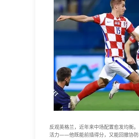
反观英格兰，近年来中场配置愈发均衡。
活力——他既能前插得分，又能回撤协防