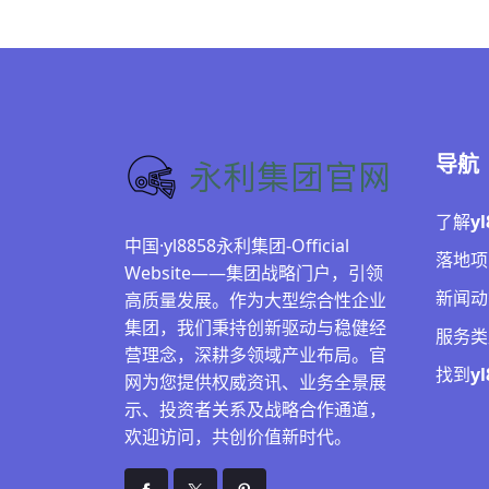
导航
了解
y
中国·yl8858永利集团-Official
落地项
Website——集团战略门户，引领
新闻动
高质量发展。作为大型综合性企业
集团，我们秉持创新驱动与稳健经
服务类
营理念，深耕多领域产业布局。官
找到
yl
网为您提供权威资讯、业务全景展
示、投资者关系及战略合作通道，
欢迎访问，共创价值新时代。