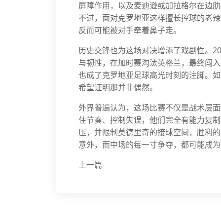
屏障作用，以及麦迪逊或加拉格尔在边肋
不过，面对克罗地亚这样擅长控球的老辣
反而可能被对手牵着鼻子走。
历史交锋也为这场对决增添了戏剧性。2
与韧性，在加时赛淘汰英格兰，最终闯入
也成了克罗地亚足球高光时刻的注脚。如
希望证明那并非偶然。
外界普遍认为，这场比赛不仅是战术层面
住节奏、控制失误，他们完全有能力复制
压，并限制莫德里奇的接球空间，胜利的
意外，而中场的每一寸争夺，都可能成为
上一篇