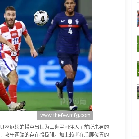
贝林厄姆的横空出世为三狮军团注入了前所未有的
，攻守两端的存在感极强。加上赖斯在后腰位置的