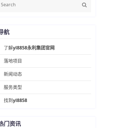
导航
了解
yl8858永利集团官网
落地项目
新闻动态
服务类型
找到
yl8858
热门资讯