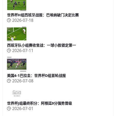
世界杯H组西班牙战报：巴埃纳破门决定比赛
2026-07-18
西班牙队小组赛收官战：一球小胜锁定第一
2026-07-11
美国4-1巴拉圭：世界杯D组首轮战报
2026-07-08
世界杯J组最终积分：阿根廷9分强势晋级
2026-07-01