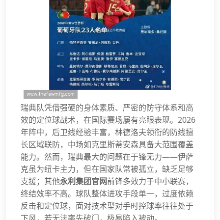
瑞典队凭借强硬的身体素质、严密的防守体系和高
效的定位球战术，在国际赛场屡有亮眼表现。2026
年阵中，后卫线经验丰富，林德洛夫领衔的防线擅
长区域联防，中场如克里斯蒂安森具备大范围覆盖
能力。然而，瑞典最大的问题在于锋无力——伊萨
克虽为纽卡主力，但在国家队常被孤立，缺乏足够
支援；其他
永利集团官网
前锋多效力于中小联赛，
终结效率不高。球队整体进攻手段单一，过度依赖
反击和定位球，面对技术型对手时控球率往往处于
下风，若无法率先破门，极易陷入被动。