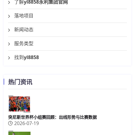
了解
yl8858永利集团官网
落地项目
新闻动态
服务类型
找到
yl8858
热门资讯
突尼斯世界杯小组赛回顾：出线形势与比赛数据
2026-07-19