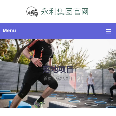
落地项目
首页
落地项目