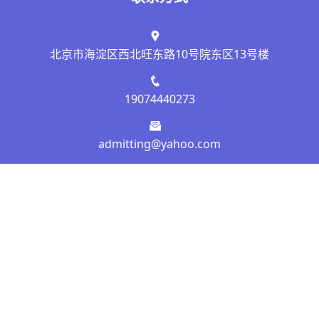
北京市海淀区西北旺东路10号院东区13号楼
19074440273
admitting@yahoo.com
上班时间: 上午9:00 - 下午18:00
Copyright © 2026 - 版权所有
yl8858永利(集团)-Official
website