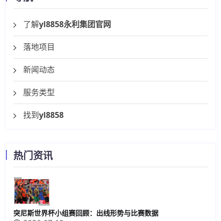
了解
yl8858永利集团官网
落地项目
新闻动态
服务类型
找到
yl8858
热门资讯
突尼斯世界杯小组赛回顾：出线形势与比赛数据