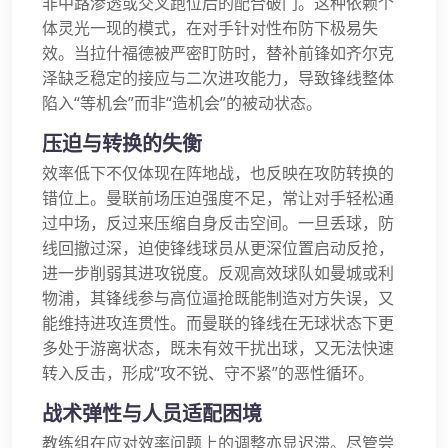
非中路渗透或交叉跑位后的配合破门。这种依赖个
体灵光一现的模式，在对手针对性布防下极易失
效。当拉什福德被严密盯防时，替补前锋如齐尔克
泽缺乏稳定的接应与二次进攻能力，导致锋线整体
陷入“等机会”而非“造机会”的被动状态。
压迫与转换的失衡
效率低下不仅体现在阵地战，也反映在攻防转换的
错位上。曼联前场压迫强度不足，常让对手轻松通
过中场，反过来压缩自身反击空间。一旦丢球，防
线回撤过深，迫使锋线球员从更深位置启动反抢，
进一步削弱其进攻锐度。反观高效球队如曼城或利
物浦，其锋线参与高位逼抢既能制造对方失误，又
能维持进攻连贯性。而曼联的锋线在无球状态下更
多处于游离状态，既未有效干扰出球，又无法快速
转入反击，形成“攻不锐、守不紧”的恶性循环。
战术弹性与人员适配困境
教练组在应对效率问题上的调整亦显迟滞。尽管尝