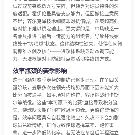
试过双前锋或伪九号变阵，但缺乏对球员特性的深
度适配。霍伊伦虽具备支点能力，但回撤接应意愿
不足；齐尔克泽技术细腻却对抗偏弱，在英超高强
度对抗下难以稳定输出。更关键的是，中场缺乏一
名兼具推进与最后一传能力的组织者，导致锋线始
终处于“等喂球”状态。这种结构性缺失，使得任何微
调都难以触及核心——进攻体系缺乏动态调节能
力，无法根据对手防线特点灵活切换终结方式。
效率瓶颈的赛季影响
这一问题对赛季走势的制约已逐步显现。在争四关
键阶段，曼联多次在领先或均势局面下因未能扩大
比分而被逼平，如主场对阵维拉、客场挑战纽卡斯
尔等战役。这些“本可赢下的比赛”直接导致积分流
失，使球队长期徘徊在欧冠区边缘。更值得警惕的
是，效率问题具有自我强化效应：久攻不下会加剧
球员急躁情绪，进而导致传球选择草率、跑位重
叠，进一步降低转化率。若无法在冬窗后半程建立