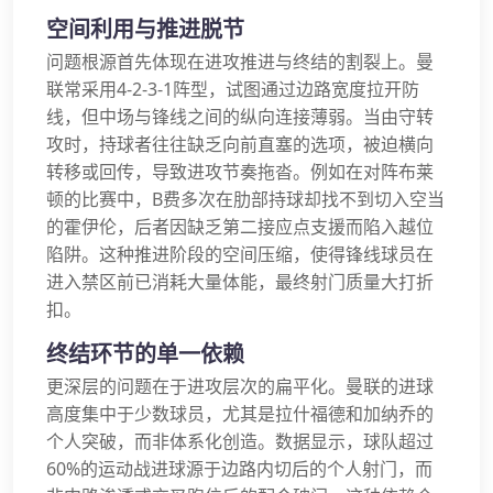
空间利用与推进脱节
问题根源首先体现在进攻推进与终结的割裂上。曼
联常采用4-2-3-1阵型，试图通过边路宽度拉开防
线，但中场与锋线之间的纵向连接薄弱。当由守转
攻时，持球者往往缺乏向前直塞的选项，被迫横向
转移或回传，导致进攻节奏拖沓。例如在对阵布莱
顿的比赛中，B费多次在肋部持球却找不到切入空当
的霍伊伦，后者因缺乏第二接应点支援而陷入越位
陷阱。这种推进阶段的空间压缩，使得锋线球员在
进入禁区前已消耗大量体能，最终射门质量大打折
扣。
终结环节的单一依赖
更深层的问题在于进攻层次的扁平化。曼联的进球
高度集中于少数球员，尤其是拉什福德和加纳乔的
个人突破，而非体系化创造。数据显示，球队超过
60%的运动战进球源于边路内切后的个人射门，而