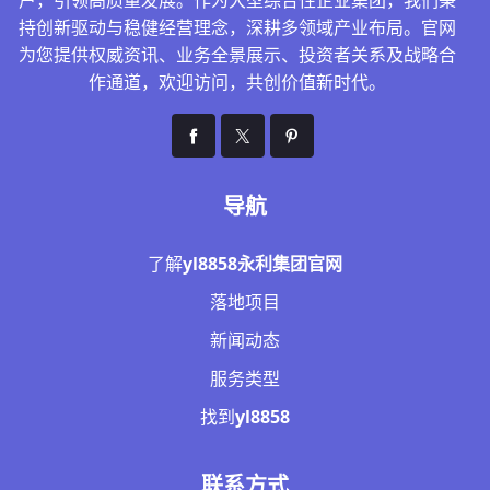
户，引领高质量发展。作为大型综合性企业集团，我们秉
持创新驱动与稳健经营理念，深耕多领域产业布局。官网
为您提供权威资讯、业务全景展示、投资者关系及战略合
作通道，欢迎访问，共创价值新时代。
导航
了解
yl8858永利集团官网
落地项目
新闻动态
服务类型
找到
yl8858
联系方式