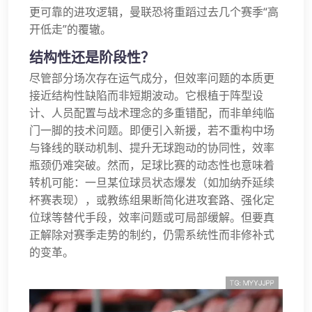
更可靠的进攻逻辑，曼联恐将重蹈过去几个赛季“高
开低走”的覆辙。
结构性还是阶段性？
尽管部分场次存在运气成分，但效率问题的本质更
接近结构性缺陷而非短期波动。它根植于阵型设
计、人员配置与战术理念的多重错配，而非单纯临
门一脚的技术问题。即便引入新援，若不重构中场
与锋线的联动机制、提升无球跑动的协同性，效率
瓶颈仍难突破。然而，足球比赛的动态性也意味着
转机可能：一旦某位球员状态爆发（如加纳乔延续
杯赛表现），或教练组果断简化进攻套路、强化定
位球等替代手段，效率问题或可局部缓解。但要真
正解除对赛季走势的制约，仍需系统性而非修补式
的变革。