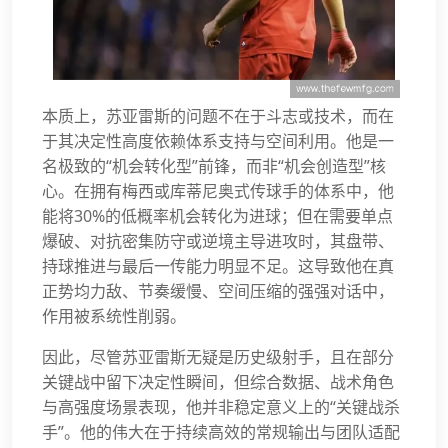
本质上，苏亚雷斯的问题不在于斗志或技术，而在
于其决定性高度依赖体系支持与空间利用。他是一
名极致的“机会转化型”前锋，而非“机会创造型”核
心。在拥有梅西或库蒂尼奥式传球手的体系中，他
能将30%的低概率机会转化为进球；但在需要单点
爆破、对抗密集防守或逆境主导进攻时，其盘带、
持球推进与最后一传能力明显不足。这导致他在真
正势均力敌、节奏缓慢、空间压缩的强强对话中，
作用被系统性削弱。
因此，尽管苏亚雷斯无疑是历史级射手，且在部分
关键战中留下决定性瞬间，但综合数据、战术角色
与高强度场景表现，他并非稳定意义上的“关键战杀
手”。他的伟大在于持续高效的常规输出与团队适配