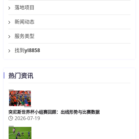
落地项目
新闻动态
服务类型
找到
yl8858
热门资讯
突尼斯世界杯小组赛回顾：出线形势与比赛数据
2026-07-19