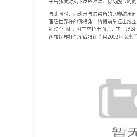
在高强度对抗下反应迟缓、协防脱节的问
与此同时，西班牙与佛得角的比赛结果同
晋级世界杯的佛得角，将提前掌握出线主
乱整个H组。对于乌拉圭而言，下一场对
两届世界杯冠军或将面临自2002年以来