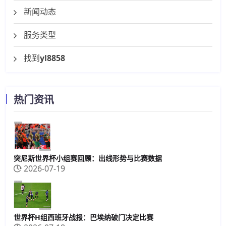
新闻动态
服务类型
找到
yl8858
热门资讯
突尼斯世界杯小组赛回顾：出线形势与比赛数据
2026-07-19
世界杯H组西班牙战报：巴埃纳破门决定比赛