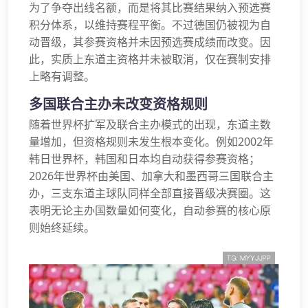
为了争夺出线名额，而是将其比赛结果纳入预选赛
积分体系，以维持赛程平衡。不过德国仍被视为自
动晋级，其参赛资格并未因预选赛成绩而改变。因
此，实质上东道主资格并未被取消，仅在赛制安排
上略有调整。
多国联合主办未改变资格规则
随着世界杯扩军及联合主办模式的出现，东道主数
量增加，但资格规则未发生根本变化。例如2002年
韩日世界杯，韩国和日本均自动获得参赛资格；
2026年世界杯由美国、加拿大和墨西哥三国联合主
办，三支东道主球队同样全部直接晋级决赛圈。这
表明无论主办国数量如何变化，自动参赛的核心原
则始终延续。