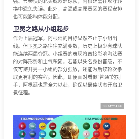
强、节奏快的北美或欧洲球队，阿根廷需在攻守转
换中避免失误。此外，高温或高原赛区的赛程安排
也可能影响体能分配。
卫冕之路从小组起步
作为上届冠军，阿根廷的目标显然不止于小组出
线。但卫冕之路往往充满变数，历史上极少有球队
能连续两届夺冠。小组赛的表现将直接影响淘汰赛
的对阵形势和士气积累。若能以头名身份晋级，不
仅可避开另一小组的部分强敌，还能为后续轮次争
取更有利的赛程。因此，即便面对看似“普通”的对
手，阿根廷也需全力以赴，确保以最佳状态开启卫
冕征程。