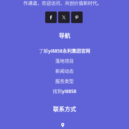
作通道，欢迎访问，共创价值新时代。
导航
了解
yl8858永利集团官网
落地项目
新闻动态
服务类型
找到
yl8858
联系方式