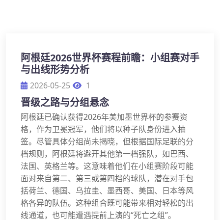
阿根廷2026世界杯赛程前瞻：小组赛对手
与出线形势分析
2026-05-25
1
晋级之路与分组悬念
阿根廷已确认获得2026年美加墨世界杯的参赛资
格，作为卫冕冠军，他们将以种子队身份进入抽
签。尽管具体分组尚未揭晓，但根据国际足联的分
档规则，阿根廷将避开其他第一档强队，如巴西、
法国、英格兰等。这意味着他们在小组赛阶段可能
面对来自第二、第三或第四档的球队，潜在对手包
括荷兰、德国、乌拉圭、墨西哥、美国、日本等风
格各异的队伍。这种组合既可能带来相对轻松的出
线通道，也可能遭遇提前上演的“死亡之组”。