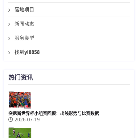
落地项目
新闻动态
服务类型
找到
yl8858
热门资讯
突尼斯世界杯小组赛回顾：出线形势与比赛数据
2026-07-19