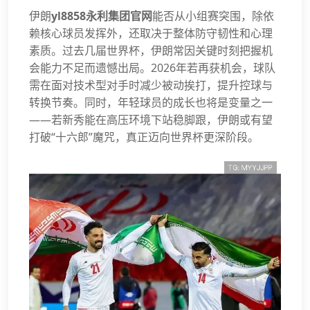
伊朗
yl8858永利集团官网
能否从小组赛突围，除依
赖核心球员发挥外，还取决于整体防守韧性和心理
素质。过去几届世界杯，伊朗常因关键时刻把握机
会能力不足而遗憾出局。2026年若再获机会，球队
需在面对技术型对手时减少被动挨打，提升控球与
转换节奏。同时，年轻球员的成长也将是变量之一
——若新秀能在高压环境下站稳脚跟，伊朗或有望
打破“十六郎”魔咒，真正迈向世界杯更深阶段。