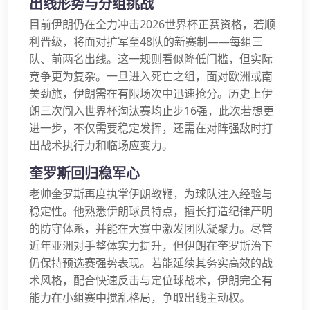
出线形势与分组挑战
目前伊朗仍在全力冲击2026世界杯正赛资格，若顺
利晋级，将面对扩军至48队的新赛制——每组三
队、前两名出线。这一规则看似降低门槛，但实际
竞争更为复杂。一旦进入死亡之组，面对欧洲或南
美劲旅，伊朗需在有限场次中迅速抢分。历史上伊
朗三次闯入世界杯淘汰赛均止步16强，此次若想更
进一步，不仅需要稳定发挥，还需在对阵强敌时打
出战术执行力和临场应变力。
奎罗斯回归稳军心
老帅奎罗斯再度执掌伊朗教鞭，为球队注入经验与
稳定性。他熟悉伊朗球员特点，擅长打造纪律严明
的防守体系，并能在大赛中激发团队凝聚力。尽管
近年亚洲对手整体实力提升，但伊朗在奎罗斯治下
仍保持预选赛强势表现。若能延续其务实高效的战
术风格，配合快速反击与定位球战术，伊朗完全有
能力在小组赛中搅乱格局，争取出线主动权。