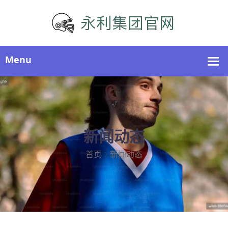
新闻动态
首页
新闻动态