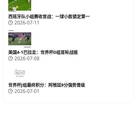
西班牙队小组赛收官战：一球小胜锁定第一
2026-07-11
美国4-1巴拉圭：世界杯D组首轮战报
2026-07-08
世界杯J组最终积分：阿根廷9分强势晋级
2026-07-01