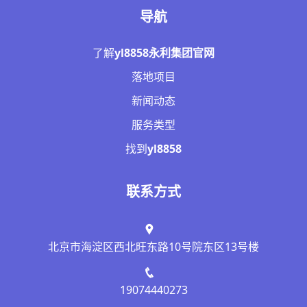
导航
了解
yl8858永利集团官网
落地项目
新闻动态
服务类型
找到
yl8858
联系方式
北京市海淀区西北旺东路10号院东区13号楼
19074440273