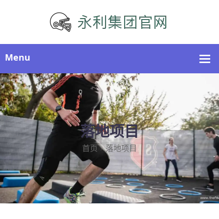
落地项目
首页
落地项目