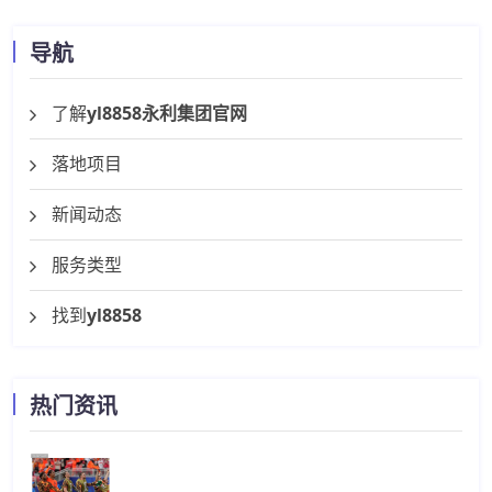
导航
了解
yl8858永利集团官网
落地项目
新闻动态
服务类型
找到
yl8858
热门资讯