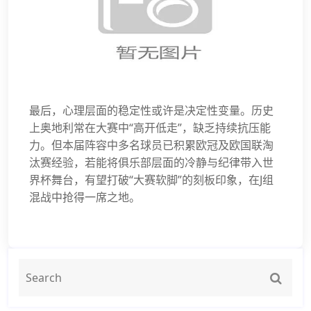
最后，心理层面的稳定性或许是决定性变量。历史
上奥地利常在大赛中“高开低走”，缺乏持续抗压能
力。但本届阵容中多名球员已积累欧冠及欧国联淘
汰赛经验，若能将俱乐部层面的冷静与纪律带入世
界杯舞台，有望打破“大赛软脚”的刻板印象，在J组
混战中抢得一席之地。