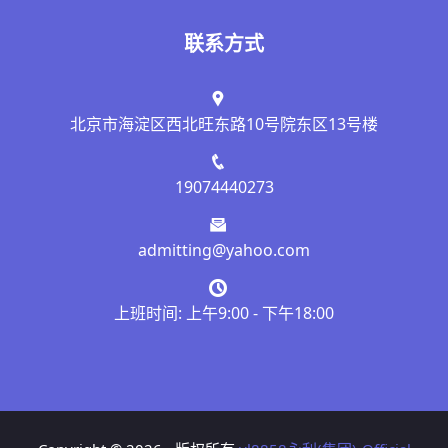
联系方式
北京市海淀区西北旺东路10号院东区13号楼
19074440273
admitting@yahoo.com
上班时间: 上午9:00 - 下午18:00