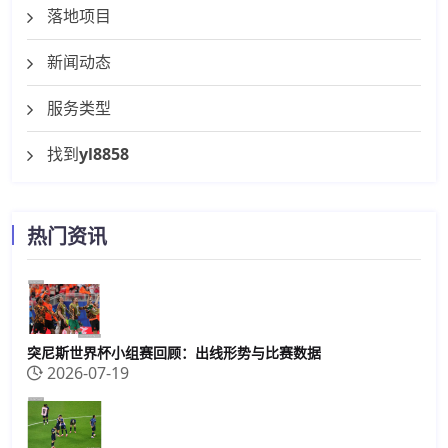
落地项目
新闻动态
服务类型
找到
yl8858
热门资讯
突尼斯世界杯小组赛回顾：出线形势与比赛数据
2026-07-19