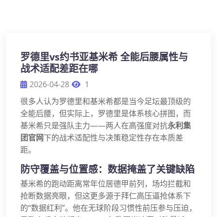
罗德里vs约书亚基米希 全能后腰属性与
战术适配差距在哪
2026-04-28
1
很多人认为罗德里和基米希都是当今足坛最顶级的
全能后腰，但实际上，罗德里是体系核心拼图，而
基米希只是强队主力——两人在高强度对抗
永利集
团官网
下的战术适配性与决策稳定性存在本质差
距。
防守覆盖与位置感：数据掩盖了关键缺陷
基米希的跑动距离常年位居德甲前列，场均拦截和
抢断数据亮眼，但这更多源于拜仁高压逼抢体系下
的“数据红利”。他在无球阶段习惯性前压参与压迫，