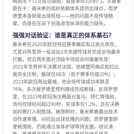
纳高压下12次成功摆脱，直接策动3次射门。关键差
距在于：基米希的组织依赖体系提供出球点，而罗
德里本身就是出球枢纽——他的问题不是传球精
度，而是在压迫下创造进攻纵深的能力缺失。
强强对话验证：谁是真正的体系基石？
基米希在2020年欧冠夺冠赛季确实有过高光表现，
尤其对阵里昂一役送出2次关键传球并完成全场最多
拦截。但近两年面对顶级中场组合时屡屡失效：
2022年世界杯半决赛对法国，他被楚阿梅尼和拉比
奥完全压制，触球仅68次（低于赛季均值20%）；
2023年欧冠再战曼城，他全场传球成功率跌至
76%，多次被罗德里预判路线完成断球。反观罗德
里，在2023年欧冠淘汰赛面对皇马、拜仁等强敌，
场均控球时间超过90秒，失误率仅1.2%，且在决赛
加时赛打入制胜球。被限制时，基米希暴露出技术
动作速率慢、对抗后出球犹豫的问题；而罗德里即
便被围抢，仍能通过身体护球等待支援。结论清