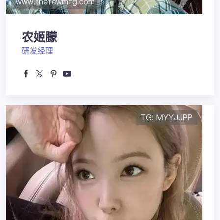
农姬朦
研发经理